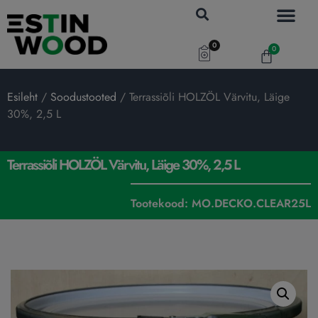
0
0
Esileht
/
Soodustooted
/ Terrassiõli HOLZÖL Värvitu, Läige
30%, 2,5 L
Terrassiõli HOLZÖL Värvitu, Läige 30%, 2,5 L
Tootekood: MO.DECKO.CLEAR25L