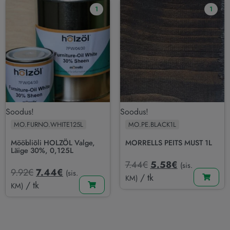
1
1
Soodus!
Soodus!
MO.FURNO.WHITE125L
MO.PE.BLACK1L
Mööbliõli HOLZÖL Valge,
MORRELLS PEITS MUST 1L
Läige 30%, 0,125L
7.44
€
5.58
€
(sis.
9.92
€
7.44
€
(sis.
/ tk
KM)
/ tk
KM)