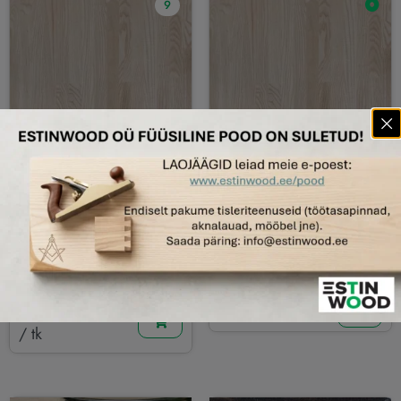
9
Soodus!
Soodus!
LKSSAB30062024100SV
LKSSAB20062018000SV
Liimpuitkilp sõrmjätk A/B
Liimpuitkilp sõrmjätk A/B
Saar 30x620x2410mm
Saar 20x620x1800mm
155.63
€
77.50
€
56.58
€
119.84
€
/ tk
(sis. KM)
(sis. KM)
/ tk