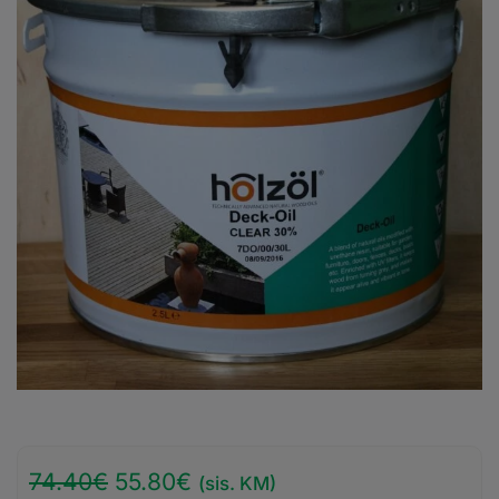
74.40
€
55.80
€
(sis. KM)