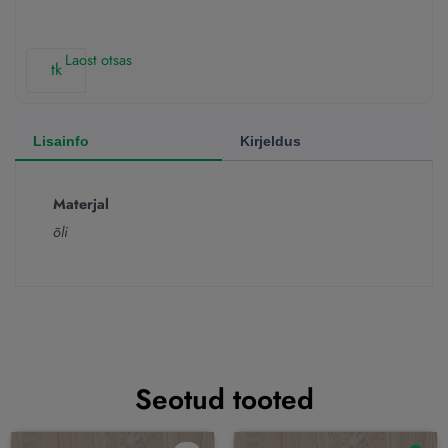
Laost otsas
tk
Lisainfo
Kirjeldus
Materjal
õli
Seotud tooted